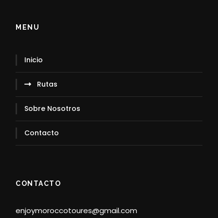
Chefchaouen y el tercero a regresar
a Fez.
MENU
Inicio
Qué tipo de transporte se
utiliza durante el recorrido
Rutas
El transporte es privado y cómodo,
Sobre Nosotros
normalmente en vehículos 4×4 con
aire acondicionado o minibuses. Esto
Contacto
garantiza una experiencia tranquila y
segura durante el viaje,
especialmente en las rutas
desérticas.
CONTACTO
enjoymoroccotoures@gmail.com
A qué distancia está