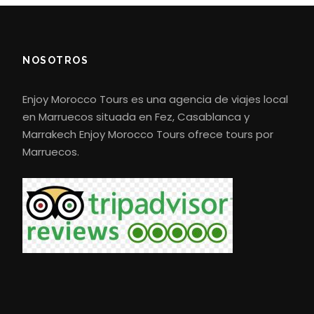
NOSOTROS
Enjoy Morocco Tours es una agencia de viajes local
en Marruecos situada en Fez, Casablanca y
Preguntas frecuentes sobre
Marrakech Enjoy Morocco Tours ofrece tours por
Marruecos.
el circuito de 3 dias desde Fez a
Chauen
Cuánto dura la visita?
La excursión completa dura 3 días: el
primero se dedica a viajar de Fez a
Chefchaouen, el segundo a explorar