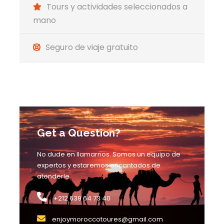
Tours y actividades seleccionados a
cuales se encuentra el pequeño museo y
mano
galería de arte que alberga la rica cultura de
las montañas del Rif.
Seguro de viaje gratuito
Noche en el mismo hotel.
Dia 3
Chefchaouen – Fez
Regreso a Fez por la región de Ketama, en el
Get a Question?
corazón del Rif y Taounate. Disfrute del
impresionante paisaje a lo largo de la ruta de
No dude en llamarnos. Somos un equipo de
regreso a Fez.
expertos y estaremos encantados de
Fin del viaje: Tour de 3 días Fez Chefchaouen
atenderle.
Norte de Marruecos.
+212 639 64 73 40
enjoymoroccotoures@gmail.com