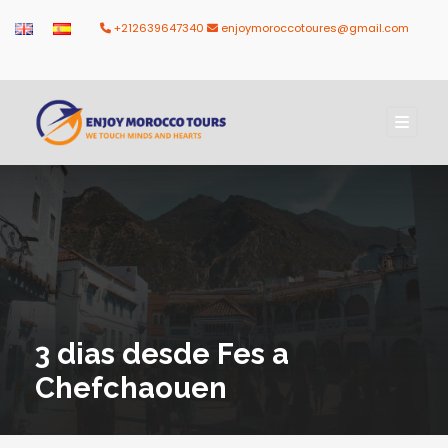
+212639647340
enjoymoroccotoures@gmail.com
3 dias desde Fes a
Chefchaouen