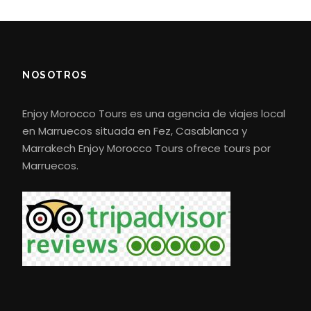
fortalezas y pueblos tradicionales rodeados de
palmerales. La primera parada importante es
Ouarzazate, conocida como el «Hollywood de
África» por sus estudios cinematográficos y sus
NOSOTROS
paisajes desérticos. Cerca de allí, visitará Ait
Ben Haddou, declarado Patrimonio de la
Enjoy Morocco Tours es una agencia de viajes local
Humanidad por la UNESCO, un antiguo ksar que
en Marruecos situada en Fez, Casablanca y
ha aparecido en muchas películas y series
Marrakech Enjoy Morocco Tours ofrece tours por
famosas.
Marruecos.
Después de explorar sus estrechas calles y
edificios de adobe, el viaje continúa a través de
las montañas del Alto Atlas, siguiendo el
sinuoso paso de Tizi n’Tichka, a 2260 metros de
altitud. Disfrutará de paisajes cambiantes,
desde cimas montañosas hasta pequeños
pueblos bereberes construidos en las laderas.