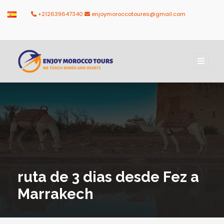
+212639647340
enjoymoroccotoures@gmail.com
ruta de 3 dias desde Fez a
Marrakech