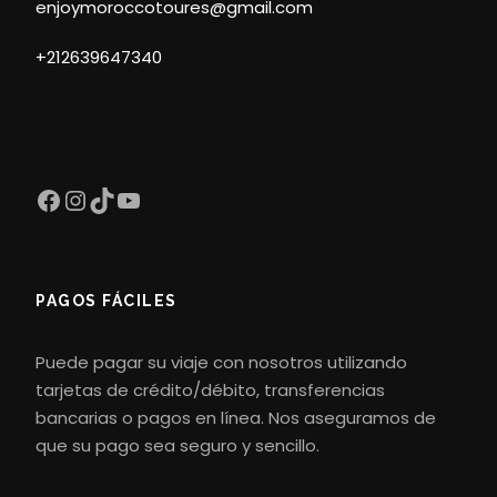
enjoymoroccotoures@gmail.com
Paseo en camello por el desierto
+212639647340
El precio no incluye
Almuerzo
Entradas
Facebook
Instagram
TikTok
YouTube
Map
PAGOS FÁCILES
Puede pagar su viaje con nosotros utilizando
tarjetas de crédito/débito, transferencias
bancarias o pagos en línea. Nos aseguramos de
que su pago sea seguro y sencillo.