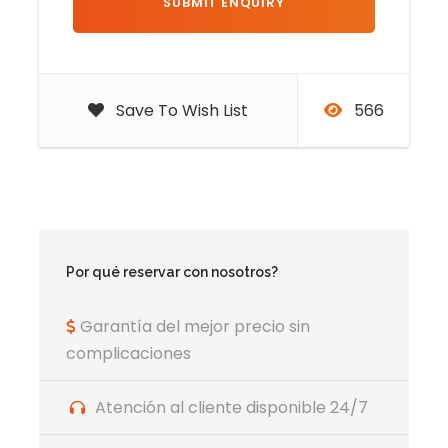
Tu viaje de 3 días desde Fez a Marrakech
comienza temprano por la mañana, cuando
Save To Wish List
566
sales de la ciudad y atraviesas las pintorescas
montañas del Medio Atlas. La carretera te lleva
primero a la encantadora ciudad de Ifrane, a
menudo llamada la «Suiza de Marruecos» por
sus calles limpias, sus bosques de cedros y su
arquitectura de estilo europeo. Desde aquí,
Por qué reservar con nosotros?
continuarás hacia el bosque de cedros de
Azrou, donde podrás observar a los macacos
Garantía del mejor precio sin
de Berbería que viven en libertad en los
complicaciones
árboles.
Atención al cliente disponible 24/7
A continuación, la ruta desciende hacia el valle
del Ziz, una vasta extensión de verdes